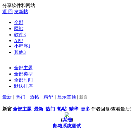
分享软件和网站
返 回
发新帖
全部
网站
软件
3
APP
小程序
1
其他
3
全部主题
全部类型
全部时间
默认排序
最新
|
热门
|
热帖
|
精华
|
显示置顶
|
新窗
新窗
全部主题
最新
热门
热帖
精华
更多
作者
回复/查看
最后
[
其他
]
邮箱系统测试