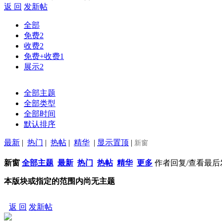
返 回
发新帖
全部
免费
2
收费
2
免费+收费
1
展示
2
全部主题
全部类型
全部时间
默认排序
最新
|
热门
|
热帖
|
精华
|
显示置顶
|
新窗
新窗
全部主题
最新
热门
热帖
精华
更多
作者
回复/查看
最后
本版块或指定的范围内尚无主题
返 回
发新帖