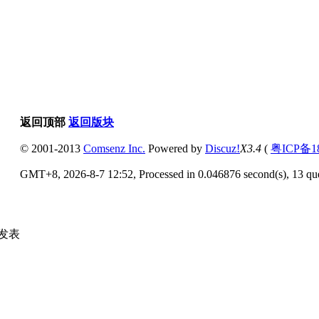
返回顶部
返回版块
© 2001-2013
Comsenz Inc.
Powered by
Discuz!
X3.4
(
粤ICP备18
GMT+8, 2026-8-7 12:52, Processed in 0.046876 second(s), 13 que
发表