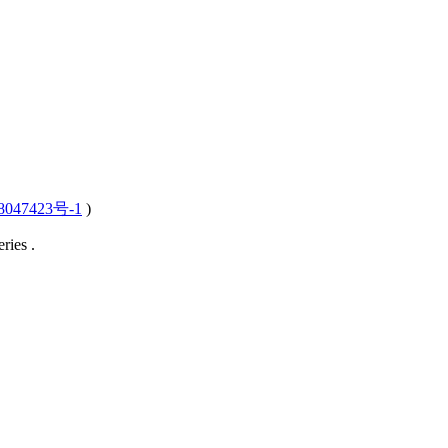
047423号-1
)
ries .